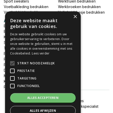
Sport sweaters
Werktruien bedrukken
Voetbalkleding bedrukken
Werkbroeken bedrukken
Voetbalshirt bedrukken
Veiligheidshesje bedrukken
×
Deze website maakt
Accessoires
gebruik van cookies.
Babykleding bedrukken
Broek bedrukken
Deze website gebruikt cookies om uw
Kapmantels bedrukken
gebruikerservaring te verbeteren. Door
Schort bedrukken
onze website te gebruiken, stemt u in met
Tas bedrukken
alle cookies in overeenstemming met ons
Cookiebeleid.
Lees verder
Relatieschenken
Petten bedrukken
STRIKT NOODZAKELIJK
Petten borduren
DTF print per meter
PRESTATIE
MEGADEALS
TARGETING
Keukenschort bedrukken
FUNCTIONEEL
Promotiemateriaal bedrukken
ALLES ACCEPTEREN
Algemene voorwaarden
Cookies
Onze websites:
FixJeSticker
|
Spandoekspecialist
ALLES AFWIJZEN
Alle prijzen zijn inclusief btw