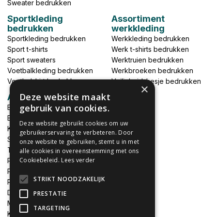
Sweater bedrukken
Sportkleding
Assortiment
bedrukken
werkkleding
Sportkleding bedrukken
Werkkleding bedrukken
Sport t-shirts
Werk t-shirts bedrukken
Sport sweaters
Werktruien bedrukken
Voetbalkleding bedrukken
Werkbroeken bedrukken
Voetbalshirt bedrukken
Veiligheidshesje bedrukken
×
Deze website maakt
Accessoires
gebruik van cookies.
Babykleding bedrukken
Broek bedrukken
Deze website gebruikt cookies om uw
Kapmantels bedrukken
gebruikerservaring te verbeteren. Door
Schort bedrukken
onze website te gebruiken, stemt u in met
Tas bedrukken
alle cookies in overeenstemming met ons
Cookiebeleid.
Lees verder
Relatieschenken
Petten bedrukken
STRIKT NOODZAKELIJK
Petten borduren
DTF print per meter
PRESTATIE
MEGADEALS
TARGETING
Keukenschort bedrukken