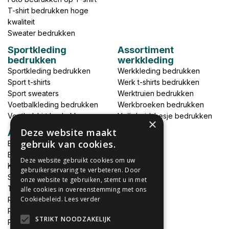
T-shirt bedrukken hoge
kwaliteit
Sweater bedrukken
Sportkleding
Assortiment
bedrukken
werkkleding
Sportkleding bedrukken
Werkkleding bedrukken
Sport t-shirts
Werk t-shirts bedrukken
Sport sweaters
Werktruien bedrukken
Voetbalkleding bedrukken
Werkbroeken bedrukken
Voetbalshirt bedrukken
Veiligheidshesje bedrukken
×
Deze website maakt
Accessoires
gebruik van cookies.
Babykleding bedrukken
Broek bedrukken
Deze website gebruikt cookies om uw
Kapmantels bedrukken
gebruikerservaring te verbeteren. Door
Schort bedrukken
onze website te gebruiken, stemt u in met
Tas bedrukken
alle cookies in overeenstemming met ons
Cookiebeleid.
Lees verder
Relatieschenken
Petten bedrukken
STRIKT NOODZAKELIJK
Petten borduren