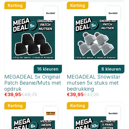
naar
hoog
Korting
Korting
16 kleuren
8 kleuren
MEGADEAL 5x Original
MEGADEAL Snowstar
Patch Beanie/Muts met
mutsen 5x stuks met
opdruk
bedrukking
€
39,95
€
49,75
€
39,95
€
47,25
Korting
Korting