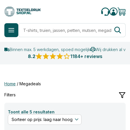
Binnen max. 5 werkdagen, spoed mogelijk
Wij drukken al va
8.2
1184+ reviews
Home
/
Megadeals
Filters
Gesorteerd
Toont alle 5 resultaten
op
prijs:
laag