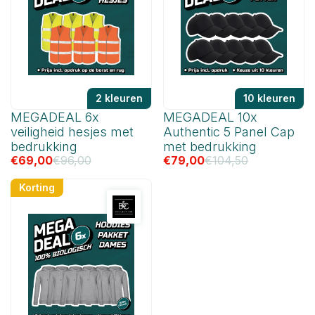
2 kleuren
10 kleuren
MEGADEAL 6x
MEGADEAL 10x
veiligheid hesjes met
Authentic 5 Panel Cap
bedrukking
met bedrukking
€
69,00
€
96,00
€
79,00
€
104,50
Korting