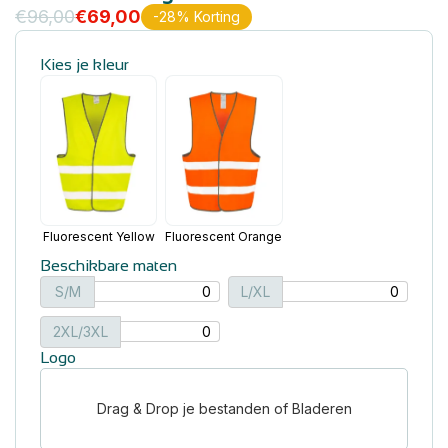
€
96,00
€
69,00
-28% Korting
Kies je kleur
Fluorescent Yellow
Fluorescent Orange
Beschikbare maten
S/M
L/XL
2XL/3XL
Logo
Drag & Drop je bestanden of Bladeren