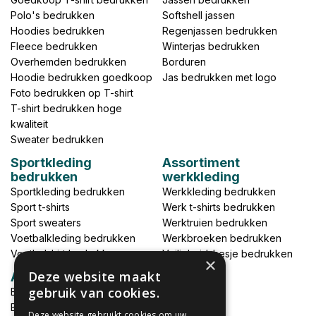
Polo's bedrukken
Softshell jassen
Hoodies bedrukken
Regenjassen bedrukken
Fleece bedrukken
Winterjas bedrukken
Overhemden bedrukken
Borduren
Hoodie bedrukken goedkoop
Jas bedrukken met logo
Foto bedrukken op T-shirt
T-shirt bedrukken hoge
kwaliteit
Sweater bedrukken
Sportkleding
Assortiment
bedrukken
werkkleding
Sportkleding bedrukken
Werkkleding bedrukken
Sport t-shirts
Werk t-shirts bedrukken
Sport sweaters
Werktruien bedrukken
Voetbalkleding bedrukken
Werkbroeken bedrukken
Voetbalshirt bedrukken
Veiligheidshesje bedrukken
×
Deze website maakt
Accessoires
gebruik van cookies.
Babykleding bedrukken
Broek bedrukken
Deze website gebruikt cookies om uw