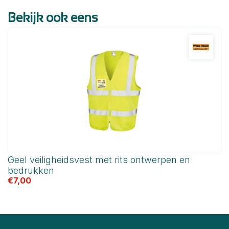
Bekijk ook eens
Geel veiligheidsvest met rits ontwerpen en
O
bedrukken
b
€
7,00
€