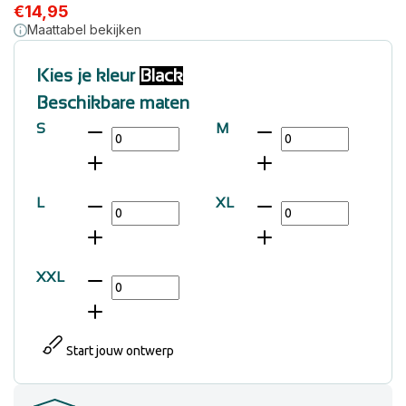
€
14,95
Maattabel bekijken
Kies je kleur
Black
Beschikbare maten
S
M
L
XL
XXL
Start jouw ontwerp