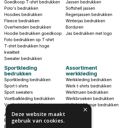
Goedkoop T-shirt bedrukken
Jassen bedrukken
Polo's bedrukken
Softshell jassen
Hoodies bedrukken
Regenjassen bedrukken
Fleece bedrukken
Winterjas bedrukken
Overhemden bedrukken
Borduren
Hoodie bedrukken goedkoop
Jas bedrukken met logo
Foto bedrukken op T-shirt
T-shirt bedrukken hoge
kwaliteit
Sweater bedrukken
Sportkleding
Assortiment
bedrukken
werkkleding
Sportkleding bedrukken
Werkkleding bedrukken
Sport t-shirts
Werk t-shirts bedrukken
Sport sweaters
Werktruien bedrukken
Voetbalkleding bedrukken
Werkbroeken bedrukken
Voetbalshirt bedrukken
Veiligheidshesje bedrukken
×
Deze website maakt
Accessoires
gebruik van cookies.
Babykleding bedrukken
Broek bedrukken