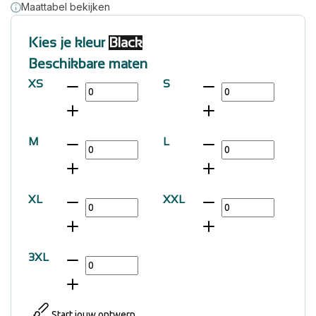
Maattabel bekijken
Kies je kleur
Black
Beschikbare maten
XS
S
M
L
XL
XXL
3XL
Start jouw ontwerp