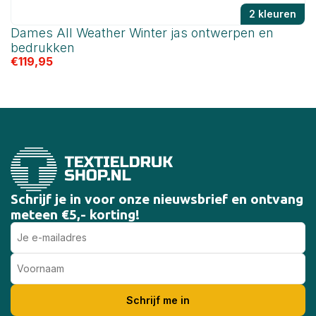
2 kleuren
Dames All Weather Winter jas ontwerpen en
A
€
bedrukken
€
119,95
Schrijf je in voor onze nieuwsbrief en ontvang
meteen €5,- korting!