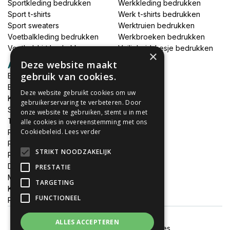
Sportkleding bedrukken
Werkkleding bedrukken
Sport t-shirts
Werk t-shirts bedrukken
Sport sweaters
Werktruien bedrukken
Voetbalkleding bedrukken
Werkbroeken bedrukken
Voetbalshirt bedrukken
Veiligheidshesje bedrukken
×
Deze website maakt
Accessoires
gebruik van cookies.
Babykleding bedrukken
Broek bedrukken
Deze website gebruikt cookies om uw
Kapmantels bedrukken
gebruikerservaring te verbeteren. Door
Schort bedrukken
onze website te gebruiken, stemt u in met
Tas bedrukken
alle cookies in overeenstemming met ons
Cookiebeleid.
Lees verder
Relatieschenken
Petten bedrukken
STRIKT NOODZAKELIJK
Petten borduren
DTF print per meter
PRESTATIE
MEGADEALS
TARGETING
Keukenschort bedrukken
FUNCTIONEEL
Promotiemateriaal bedrukken
ALLES ACCEPTEREN
Algemene voorwaarden
Cookies