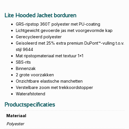
Lite Hooded Jacket borduren
GRS-ripstop 360T polyester met PU-coating
Lichtgewicht gevoerde jas met voorgevormde kap
Gerecycleerd polyester
Geïsoleerd met 25% extra premium DuPont™-vulling t.o.v.
stijl 9644
Mat ripstopmateriaal met textuur 1x1
SBS-rits
Binnenzak
2 grote voorzakken
Onzichtbare elastische manchetten
Verstelbare zoom met trekkoordstopper
Waterafstotend
Productspecificaties
Materiaal
Polyester