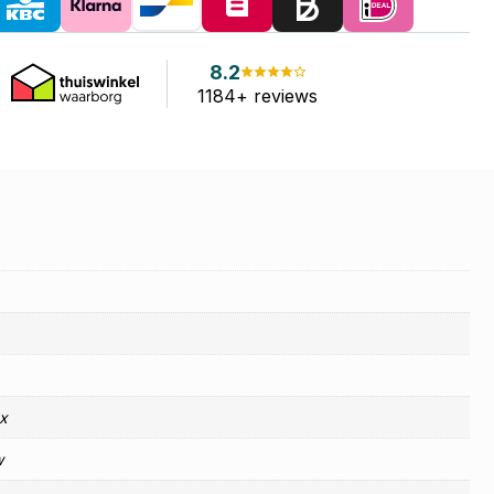
8.2
1184+ reviews
x
w