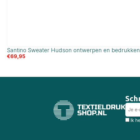
Santino Sweater Hudson ontwerpen en bedrukken
€
69,95
Schr
Ik h