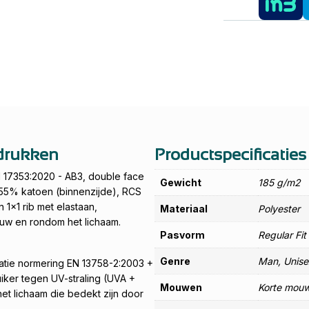
edrukken
Productspecificaties
 17353:2020 - AB3, double face
Gewicht
185 g/m2
/ 55% katoen (binnenzijde), RCS
n 1x1 rib met elastaan,
Materiaal
Polyester
w en rondom het lichaam.
Pasvorm
Regular Fit
Genre
Man, Unise
catie normering EN 13758-2:2003 +
iker tegen UV-straling (UVA +
Mouwen
Korte mou
t lichaam die bedekt zijn door