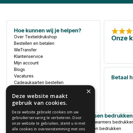
Hoe kunnen wij je helpen?
Over Textieldrukshop
Onze k
Bestellen en betalen
WeTransfer
Klantenservice
Mijn account
Blogs
Vacatures
Betaal ho
Cadeaukaarten bestellen
Cadeaukaart saldochecker
×
Deze website maakt
Privacyverklaring
gebruik van cookies.
Sitemap
Deze website gebruikt cookies om uw
Kleding bedrukken
Jassen bedrukken
gebruikerservaring te verbeteren. Door
T-shirts bedrukken
Bodywarmers bedrukke
onze website te gebruiken, stemt u in met
Goedkoop T-shirt bedrukken
Jassen bedrukken
alle cookies in overeenstemming met ons