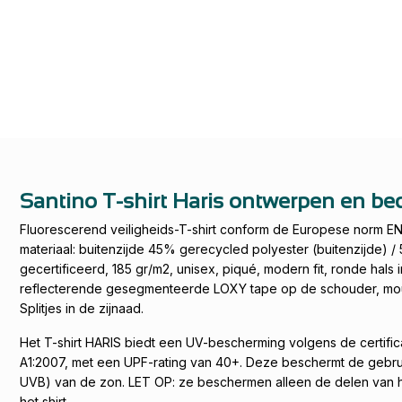
Santino T-shirt Haris ontwerpen en b
Fluorescerend veiligheids-T-shirt conform de Europese norm EN
materiaal: buitenzijde 45% gerecycled polyester (buitenzijde) 
gecertificeerd, 185 gr/m2, unisex, piqué, modern fit, ronde hals i
reflecterende gesegmenteerde LOXY tape op de schouder, mou
Splitjes in de zijnaad.
Het T-shirt HARIS biedt een UV-bescherming volgens de certifi
A1:2007, met een UPF-rating van 40+. Deze beschermt de gebru
UVB) van de zon. LET OP: ze beschermen alleen de delen van he
het shirt.