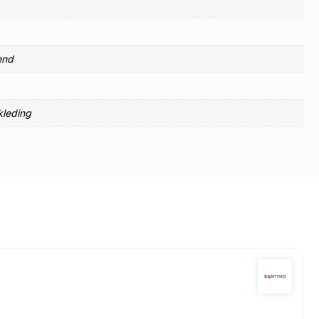
end
kleding