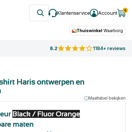
0
Klantenservice
Account
Thuiswinkel
Waarborg
8.2
1184+ reviews
shirt Haris ontwerpen en
n
Maattabel bekijken
leur
Black / Fluor Orange
bare maten