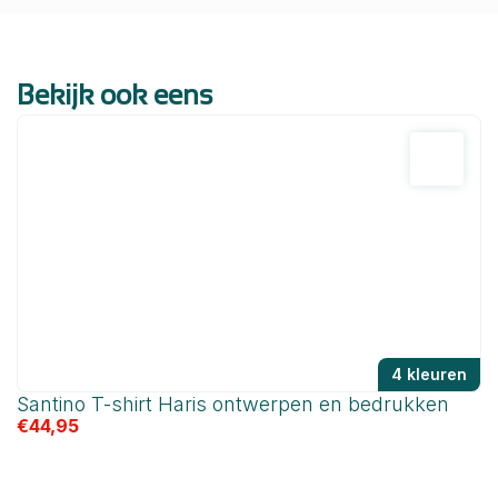
Bekijk ook eens
4 kleuren
Santino T-shirt Haris ontwerpen en bedrukken
S
€
44,95
b
€