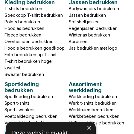
Kleding bedrukken
Jassen bedrukken
T-shirts bedrukken
Bodywarmers bedrukken
Goedkoop T-shirt bedrukken
Jassen bedrukken
Polo's bedrukken
Softshell jassen
Hoodies bedrukken
Regenjassen bedrukken
Fleece bedrukken
Winterjas bedrukken
Overhemden bedrukken
Borduren
Hoodie bedrukken goedkoop
Jas bedrukken met logo
Foto bedrukken op T-shirt
T-shirt bedrukken hoge
kwaliteit
Sweater bedrukken
Sportkleding
Assortiment
bedrukken
werkkleding
Sportkleding bedrukken
Werkkleding bedrukken
Sport t-shirts
Werk t-shirts bedrukken
Sport sweaters
Werktruien bedrukken
Voetbalkleding bedrukken
Werkbroeken bedrukken
Voetbalshirt bedrukken
Veiligheidshesje bedrukken
×
Deze website maakt
Accessoires