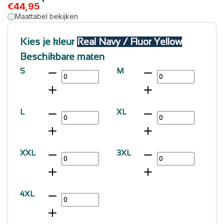
€
44,95
Maattabel bekijken
Kies je kleur
Real Navy / Fluor Yellow
Beschikbare maten
S
M
L
XL
XXL
3XL
4XL