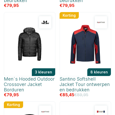
bedrukken
bedrukken
€
79,95
€
79,95
Korting
3 kleuren
8 kleuren
Men´s Hooded Outdoor
Santino Softshell
Crossover Jacket
Jacket Tour ontwerpen
Borduren
en bedrukken
€
79,95
€
85,45
€
89,95
Korting