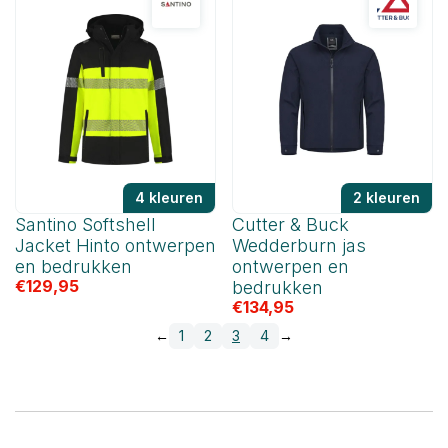
4 kleuren
2 kleuren
Santino Softshell
Cutter & Buck
Jacket Hinto ontwerpen
Wedderburn jas
en bedrukken
ontwerpen en
€
129,95
bedrukken
€
134,95
←
1
2
3
4
→