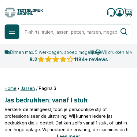
Binnen max. 5 werkdagen, spoed mogelijk
Wij drukken al va
8.2
1184+ reviews
Home
/
Jassen
/
Pagina 3
Jas bedrukken: vanaf 1 stuk
Versterk de teamgeest, toon je persoonlijke stijl of
professionaliseer de uitstraling. Wij kunnen iedere jas
bedrukken die jij bestelt. Dat kan zelfs vanaf 1 stuk, of juist in
een hoge oplage. Wij hebben de ervaring, de machines én het
assortiment. Dus wil jij een jas laten bedrukken? Wij zijn de
Lees meer