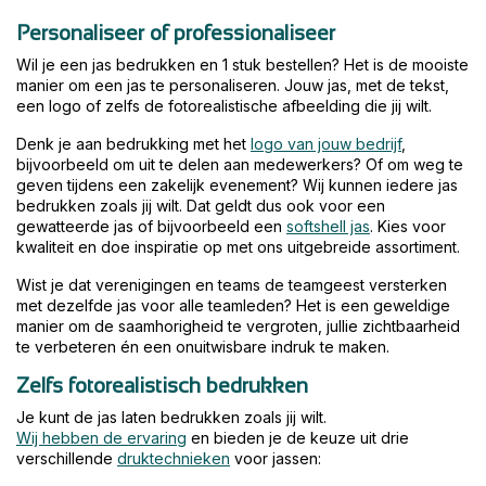
Personaliseer of professionaliseer
Wil je een jas bedrukken en 1 stuk bestellen? Het is de mooiste
manier om een jas te personaliseren. Jouw jas, met de tekst,
een logo of zelfs de fotorealistische afbeelding die jij wilt.
Denk je aan bedrukking met het
logo van jouw bedrijf
,
bijvoorbeeld om uit te delen aan medewerkers? Of om weg te
geven tijdens een zakelijk evenement? Wij kunnen iedere jas
bedrukken zoals jij wilt. Dat geldt dus ook voor een
gewatteerde jas of bijvoorbeeld een
softshell jas
. Kies voor
kwaliteit en doe inspiratie op met ons uitgebreide assortiment.
Wist je dat verenigingen en teams de teamgeest versterken
met dezelfde jas voor alle teamleden? Het is een geweldige
manier om de saamhorigheid te vergroten, jullie zichtbaarheid
te verbeteren én een onuitwisbare indruk te maken.
Zelfs fotorealistisch bedrukken
Je kunt de jas laten bedrukken zoals jij wilt.
Wij hebben de ervaring
en bieden je de keuze uit drie
verschillende
druktechnieken
voor jassen: