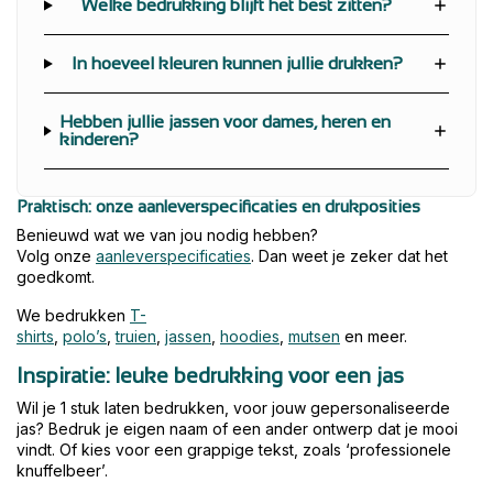
Welke bedrukking blijft het best zitten?
In hoeveel kleuren kunnen jullie drukken?
Hebben jullie jassen voor dames, heren en
kinderen?
Praktisch: onze aanleverspecificaties en drukposities
Benieuwd wat we van jou nodig hebben?
Volg onze
aanleverspecificaties
. Dan weet je zeker dat het
goedkomt.
We bedrukken
T-
shirts
,
polo’s
,
truien
,
jassen
,
hoodies
,
mutsen
en meer.
Inspiratie: leuke bedrukking voor een jas
Wil je 1 stuk laten bedrukken, voor jouw gepersonaliseerde
jas? Bedruk je eigen naam of een ander ontwerp dat je mooi
vindt. Of kies voor een grappige tekst, zoals ‘professionele
knuffelbeer’.