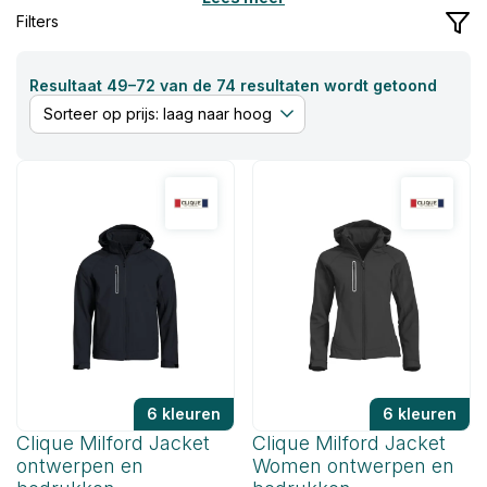
marktleider in allerlei soorten kleding en drie soorten
Filters
bedrukking.
Gesor
Resultaat 49–72 van de 74 resultaten wordt getoond
op
prijs:
laag
naar
hoog
6 kleuren
6 kleuren
Clique Milford Jacket
Clique Milford Jacket
ontwerpen en
Women ontwerpen en