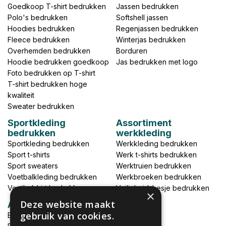
Goedkoop T-shirt bedrukken
Jassen bedrukken
Polo's bedrukken
Softshell jassen
Hoodies bedrukken
Regenjassen bedrukken
Fleece bedrukken
Winterjas bedrukken
Overhemden bedrukken
Borduren
Hoodie bedrukken goedkoop
Jas bedrukken met logo
Foto bedrukken op T-shirt
T-shirt bedrukken hoge
kwaliteit
Sweater bedrukken
Sportkleding
Assortiment
bedrukken
werkkleding
Sportkleding bedrukken
Werkkleding bedrukken
Sport t-shirts
Werk t-shirts bedrukken
Sport sweaters
Werktruien bedrukken
Voetbalkleding bedrukken
Werkbroeken bedrukken
Voetbalshirt bedrukken
Veiligheidshesje bedrukken
×
Deze website maakt
Accessoires
gebruik van cookies.
Babykleding bedrukken