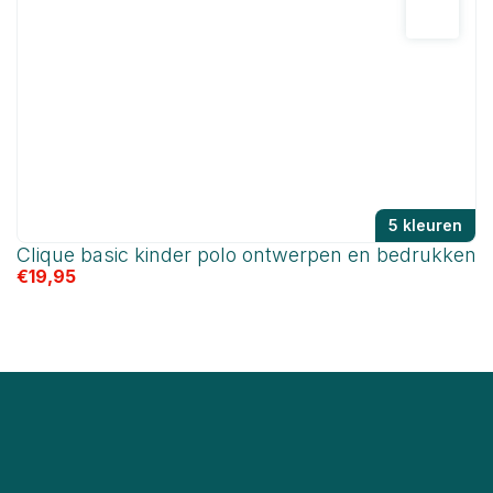
5 kleuren
Clique basic kinder polo ontwerpen en bedrukken
C
€
19,95
€