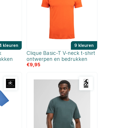
4 kleuren
9 kleuren
k
Clique Basic-T V-neck t-shirt
ukken
ontwerpen en bedrukken
€
9,95