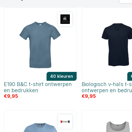
op
prijs:
laag
naar
hoog
40 kleuren
E190 B&C t-shirt ontwerpen
Biologisch v-hals t-s
en bedrukken
ontwerpen en bedr
€
9,95
€
9,95