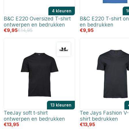
4 kleuren
1
B&C E220 Oversized T-shirt
B&C E220 T-shirt o
ontwerpen en bedrukken
en bedrukken
€
9,95
€
14,95
€
9,95
13 kleuren
TeeJay soft t-shirt
Tee Jays Fashion V
ontwerpen en bedrukken
shirt bedrukken
€
13,95
€
13,95