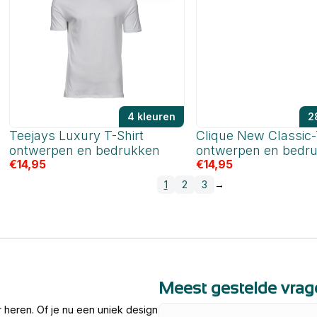
4 kleuren
2
Teejays Luxury T-Shirt
Clique New Classic-T
ontwerpen en bedrukken
ontwerpen en bedr
€
14,95
€
14,95
1
2
3
→
Meest gestelde vrage
 heren. Of je nu een uniek design