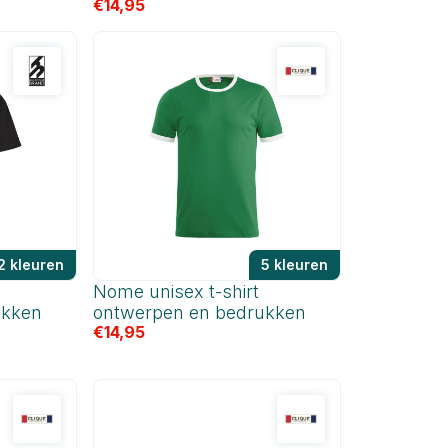
€
14,95
2 kleuren
5 kleuren
t
Nome unisex t-shirt
ukken
ontwerpen en bedrukken
€
14,95