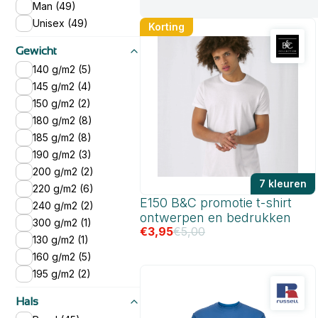
Man (49)
Unisex (49)
Korting
Gewicht
140 g/m2 (5)
145 g/m2 (4)
150 g/m2 (2)
180 g/m2 (8)
185 g/m2 (8)
190 g/m2 (3)
200 g/m2 (2)
7 kleuren
220 g/m2 (6)
E150 B&C promotie t-shirt
240 g/m2 (2)
ontwerpen en bedrukken
300 g/m2 (1)
€
3,95
€
5,00
130 g/m2 (1)
160 g/m2 (5)
195 g/m2 (2)
Hals