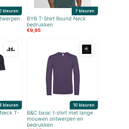
0 kleuren
7 kleuren
ntwerpen
BYB T-Shirt Round Neck
bedrukken
€
9,95
4 kleuren
10 kleuren
-Neck T-
B&C basic t-shirt met lange
mouwen ontwerpen en
bedrukken