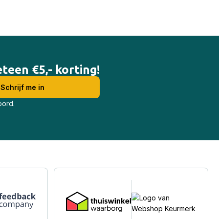
teen €5,- korting!
oord.