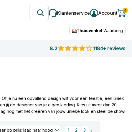
0
Klantenservice
Account
Thuiswinkel
Waarborg
8.2
1184+ reviews
 Of je nu een opvallend design wilt voor een feestje, een uniek
n jij de designer van je eigen kleding. Kies uit meer dan 20
ndaag nog met het creëren van jouw unieke look en steel de show!
een sportief shirt voor je team wilt of een grappige tekst voor
anttevredenheid van 8.2 ben je verzekerd van kwaliteit en
1
2
3
→
zo leuk!