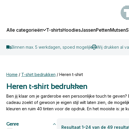
Alle categorieën
T-shirts
Hoodies
Jassen
Petten
Mutsen
S
T-shirts
Hoodies
Jassen
Petten
Mutsen
Schorten
T-shirts
T-shirt soorten
Hoodie soorten
Jas soorten
T-shirts
Binnen max. 5 werkdagen, spoed mogelijk
Wij drukken al v
Polo's
Alle t-shirts
Alle hoodies
Alle jassen
Alle petten
Mutsen
Schorten
Alle t-shirts
Basic t-shirts
Basic hoodies
Basic jassen
Hoodies
T-shirts
Heren hoodies
Heren jassen
Volwassen petten
Heren t-shirts
Biologische t-shirts
Biologische hoodies
Premium jassen
Sweaters
Dames t-shirts
Dames hoodies
Dames jassen
Kinder petten
Dames t-shirts
Premium t-shirts
Premium hoodies
Luxe jassen
Fleece
Home
/
T-shirt bedrukken
/
Heren t-shirt
Jassen
Kinder t-shirts
Kinder hoodies
Kinder jassen
Geborduurde petten
Kinder t-shirts
Luxe t-shirts
Luxe hoodies
Petten
Heren t-shirt bedrukken
Mutsen
Sportkleding
Ben jij klaar om je garderobe een persoonlijke touch te geven? 
Werkkleding
cadeau zoekt of gewoon je eigen stijl wilt laten zien, de mogeli
Accessoires
kleuren en ruim 40 tinten voor de opdruk. En het mooiste is: je
Wil je een bedrukt t-shirt voor heren maken dat echt opvalt? Bij T
een vriend, alles is mogelijk. Onze service voor
shirt bedrukken
Genre
Resultaat 1–24 van de 49 result
service. Dus trek je creatieve schoenen aan en ontwerp een shi