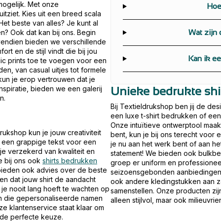
mogelijk. Met onze
Hoe
uitziet. Kies uit een breed scala
 Het beste van alles? Je kunt al
? Ook dat kan bij ons. Begin
Wat zijn
vendien bieden we verschillende
rt en de stijl vindt die bij jou
Kan ik ee
lic prints toe te voegen voor een
den, van casual uitjes tot formele
un je erop vertrouwen dat je
nspiratie, bieden we een galerij
Unieke bedrukte shi
n.
Bij Textieldrukshop ben jij de des
een luxe t-shirt bedrukken of een
Onze intuïtieve ontwerptool maakt
drukshop kun je jouw creativiteit
bent, kun je bij ons terecht voor
 of een grappige tekst voor een
je nu aan het werk bent of aan h
 je verzekerd van kwaliteit en
statement! We bieden ook bulkbes
je bij ons ook
shirts bedrukken
groep er uniform en professioneel
 bieden ook advies over de beste
seizoensgebonden aanbiedingen e
en dat jouw shirt de aandacht
ook andere kledingstukken aan zo
 je nooit lang hoeft te wachten op
samenstellen. Onze producten zij
an die gepersonaliseerde namen
alleen stijlvol, maar ook milieuvrien
ze klantenservice staat klaar om
 de perfecte keuze.