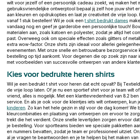
wilt voor jezelf of een persoonlijk cadeau zoekt, wij maken het 
gebruiksvriendelijke ontwerptool bepaal jij zelf hoe jouw shirt er
aan kleuren en opdrukopties en laat je creativiteit de vrije loop.
vanaf 1 stuk bestellen! Wil je ook een
t shirt bedrukt dames
maken
vandaag nog en geef je garderobe een persoonlijke touch! Bo
materialen aan, zoals katoen en polyester, zodat je altijd het comfo
past. Overweeg ook om speciale effecten zoals glitters of metal
extra wow-factor. Onze shirts zijn ideaal voor allerlei gelegenhe
evenementen. Met onze snelle en betrouwbare bezorgservice k
bestelling op tijd aankomt. Voor degenen die op zoek zijn naar i
met voorbeelden van succesvolle ontwerpen van andere klante
Kies voor bedrukte heren shirts
Wil je een bedrukt t shirt voor heren dat echt opvalt? Bij Textiel
de vrije loop laten. Of je nu een sportief shirt voor je team wilt
vriend, alles is mogelijk. Met een klanttevredenheid van 8.2 ben
service. En als je ook voor de kleintjes iets wilt ontwerpen, kun 
kinderen
. Zo kan het hele gezin in stijl voor de dag komen! We
kleurcombinaties en plaatsing van ontwerpen om ervoor te zorg
trekt die het verdient. Onze snelle levertijden zorgen ervoor dat
je bestelling. Voor sportteams bieden we speciale pakketten a
en nummers bevatten, zodat je team er professioneel uitziet. On
al je vragen te beantwoorden en je te helpen bij het maken van