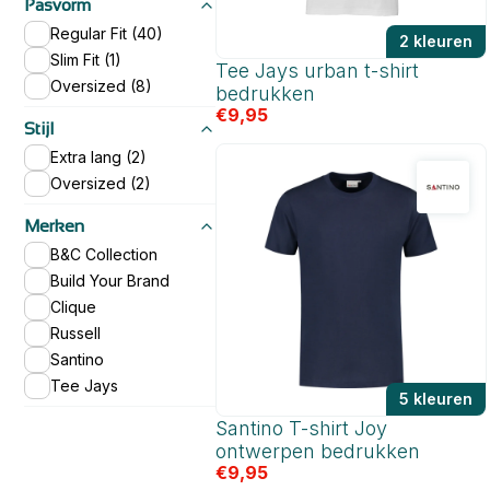
Pasvorm
Regular Fit (40)
2 kleuren
Slim Fit (1)
Tee Jays urban t-shirt
Oversized (8)
bedrukken
€
9,95
Stijl
Extra lang (2)
Oversized (2)
Merken
B&C Collection
Build Your Brand
Clique
Russell
Santino
Tee Jays
5 kleuren
Santino T-shirt Joy
ontwerpen bedrukken
€
9,95