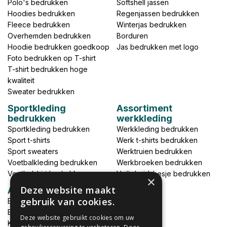
Polo's bedrukken
Softshell jassen
Hoodies bedrukken
Regenjassen bedrukken
Fleece bedrukken
Winterjas bedrukken
Overhemden bedrukken
Borduren
Hoodie bedrukken goedkoop
Jas bedrukken met logo
Foto bedrukken op T-shirt
T-shirt bedrukken hoge
kwaliteit
Sweater bedrukken
Sportkleding
Assortiment
bedrukken
werkkleding
Sportkleding bedrukken
Werkkleding bedrukken
Sport t-shirts
Werk t-shirts bedrukken
Sport sweaters
Werktruien bedrukken
Voetbalkleding bedrukken
Werkbroeken bedrukken
Voetbalshirt bedrukken
Veiligheidshesje bedrukken
×
Deze website maakt
Accessoires
gebruik van cookies.
Babykleding bedrukken
Broek bedrukken
Deze website gebruikt cookies om uw
Kapmantels bedrukken