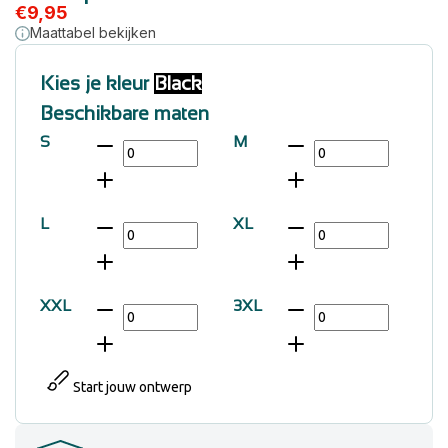
€
9,95
Maattabel bekijken
Kies je kleur
Black
Beschikbare maten
S
M
L
XL
XXL
3XL
Start jouw ontwerp