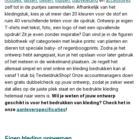
hoodies
,
jassen
,
petten
,
mutsen
,
babykleding
en
accessoires
zelf tot in de puntjes samenstellen. Afhankelijk van het
kledingstuk, kies je uit meer dan 20 kleuren voor de stof en
ruim 40 verschillende tinten voor de opdruk. Ontwerp je eigen
T-shirts met tekst, foto, een logo of met een opvallende
opdruk! Zit je even zonder inspiratie? Dan vind je in de figuren
bibliotheek vijf categorieën met leuke prints: van planten en
dieren tot speciale baby- of regenboogprints. Zodra je het
ontwerp hebt aangepast, kun je het opslaan voor later gebruik
of het meteen in de winkelmand plaatsen. Je regelt het
allemaal simpel en snel online en kleding bedrukken kan al
vanaf 1 stuk bij TextieldrukShop! Onze accountmanagers doen
een gratis dubbelcheck op jouw ontwerp, zodat je zeker weet
dat alles op de juiste plek staat en de bedrukte kleding
helemaal naar wens is.
Wil je weten of jouw ontwerp
geschikt is voor het bedrukken van kleding? Check het in
onze
aanleverspecificaties
!
Eigen kleding ontwerpen