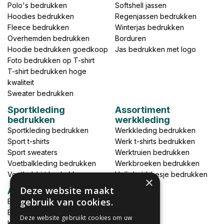
Polo's bedrukken
Softshell jassen
Hoodies bedrukken
Regenjassen bedrukken
Fleece bedrukken
Winterjas bedrukken
Overhemden bedrukken
Borduren
Hoodie bedrukken goedkoop
Jas bedrukken met logo
Foto bedrukken op T-shirt
T-shirt bedrukken hoge
kwaliteit
Sweater bedrukken
Sportkleding
Assortiment
bedrukken
werkkleding
Sportkleding bedrukken
Werkkleding bedrukken
Sport t-shirts
Werk t-shirts bedrukken
Sport sweaters
Werktruien bedrukken
Voetbalkleding bedrukken
Werkbroeken bedrukken
Voetbalshirt bedrukken
Veiligheidshesje bedrukken
×
Deze website maakt
Accessoires
gebruik van cookies.
Babykleding bedrukken
Broek bedrukken
Deze website gebruikt cookies om uw
Kapmantels bedrukken