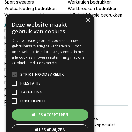
Sport sweaters
Werktruien bedrukken
Voetbalkleding bedrukken
Werkbroeken bedrukken
Voetbalshirt bedrukken
Veiligheidshesje bedrukken
×
Deze website maakt
Accessoires
gebruik van cookies.
Babykleding bedrukken
Broek bedrukken
Deze website gebruikt cookies om uw
Kapmantels bedrukken
gebruikerservaring te verbeteren. Door
Schort bedrukken
onze website te gebruiken, stemt u in met
Tas bedrukken
alle cookies in overeenstemming met ons
Cookiebeleid.
Lees verder
Relatieschenken
Petten bedrukken
STRIKT NOODZAKELIJK
Petten borduren
DTF print per meter
PRESTATIE
MEGADEALS
TARGETING
Keukenschort bedrukken
FUNCTIONEEL
Promotiemateriaal bedrukken
ALLES ACCEPTEREN
Algemene voorwaarden
Cookies
Onze websites:
FixJeSticker
|
Spandoekspecialist
ALLES AFWIJZEN
Alle prijzen zijn inclusief btw