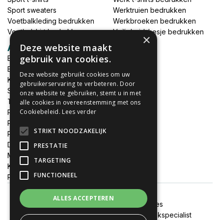
Sport sweaters
Werktruien bedrukken
Voetbalkleding bedrukken
Werkbroeken bedrukken
Voetbalshirt bedrukken
Veiligheidshesje bedrukken
×
Deze website maakt
Accessoires
gebruik van cookies.
Babykleding bedrukken
Broek bedrukken
Deze website gebruikt cookies om uw
Kapmantels bedrukken
gebruikerservaring te verbeteren. Door
Schort bedrukken
onze website te gebruiken, stemt u in met
Tas bedrukken
alle cookies in overeenstemming met ons
Cookiebeleid.
Lees verder
Relatieschenken
Petten bedrukken
STRIKT NOODZAKELIJK
Petten borduren
DTF print per meter
PRESTATIE
MEGADEALS
TARGETING
Keukenschort bedrukken
FUNCTIONEEL
Promotiemateriaal bedrukken
ALLES ACCEPTEREN
Algemene voorwaarden
Cookies
Onze websites:
FixJeSticker
|
Spandoekspecialist