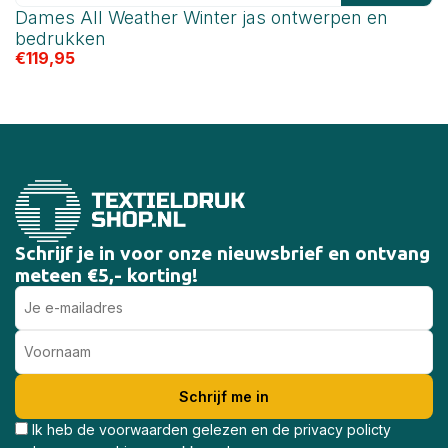
Dames All Weather Winter jas ontwerpen en
A
€
bedrukken
€
119,95
Schrijf je in voor onze nieuwsbrief en ontvang
meteen €5,- korting!
Ik heb de voorwaarden gelezen en de privacy policty