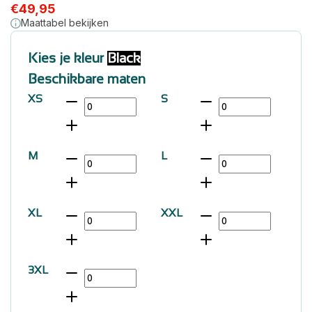
€
49,95
Maattabel bekijken
Kies je kleur
Black
Beschikbare maten
XS
S
M
L
XL
XXL
3XL