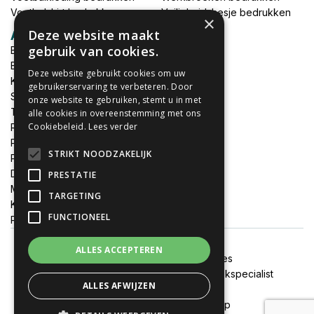
Voetbalshirt bedrukken
Veiligheidshesje bedrukken
×
Deze website maakt
Accessoires
gebruik van cookies.
Babykleding bedrukken
Broek bedrukken
Deze website gebruikt cookies om uw
Kapmantels bedrukken
gebruikerservaring te verbeteren. Door
Schort bedrukken
onze website te gebruiken, stemt u in met
Tas bedrukken
alle cookies in overeenstemming met ons
Cookiebeleid.
Lees verder
Relatieschenken
Petten bedrukken
STRIKT NOODZAKELIJK
Petten borduren
DTF print per meter
PRESTATIE
MEGADEALS
TARGETING
Keukenschort bedrukken
FUNCTIONEEL
Promotiemateriaal bedrukken
ALLES ACCEPTEREN
Algemene voorwaarden
Cookies
Onze websites:
FixJeSticker
|
Spandoekspecialist
ALLES AFWIJZEN
Alle prijzen zijn inclusief btw
© 2020 - 2026 Textieldrukshop