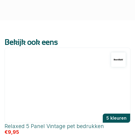
Bekijk ook eens
5 kleuren
Relaxed 5 Panel Vintage pet bedrukken
A
€
9,95
€