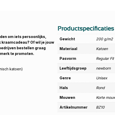
Productspecificaties
eden om iets persoonlijks,
Gewicht
200 g/m2
ek kraamcadeau? Of wil je jouw
bedrijven bestellen graag
Materiaal
Katoen
n merk te promoten.
Pasvorm
Regular Fit
Leeftijdsgroep
newborn
nisch katoen)
Genre
Unisex
Hals
Rond
Mouwen
Korte mou
Artikelnummer
BZ10