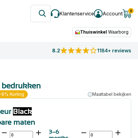
0
Klantenservice
Account
Thuiswinkel
Waarborg
8.2
1184+ reviews
 bedrukken
-8% Korting
Maattabel bekijken
leur
Black
bare maten
3–6