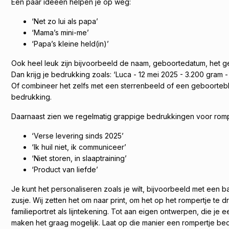
Een paar ideeën helpen je op weg:
‘Net zo lui als papa’
‘Mama’s mini-me’
‘Papa’s kleine held(in)’
Ook heel leuk zijn bijvoorbeeld de naam, geboortedatum, het g
Dan krijg je bedrukking zoals: ‘Luca - 12 mei 2025 - 3.200 gram 
Of combineer het zelfs met een sterrenbeeld of een geboortebl
bedrukking.
Daarnaast zien we regelmatig grappige bedrukkingen voor romp
‘Verse levering sinds 2025’
‘Ik huil niet, ik communiceer’
‘Niet storen, in slaaptraining’
‘Product van liefde’
Je kunt het personaliseren zoals je wilt, bijvoorbeeld met een 
zusje. Wij zetten het om naar print, om het op het rompertje te 
familieportret als lijntekening. Tot aan eigen ontwerpen, die je
maken het graag mogelijk. Laat op die manier een rompertje bed