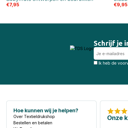
€
7,95
€
9,95
Schrijf je
Ik heb de voorw
Hoe kunnen wij je helpen?
Over Textieldrukshop
Onze k
Bestellen en betalen