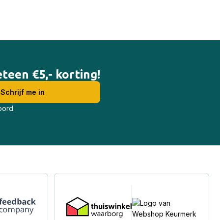
teen €5,- korting!
oord.