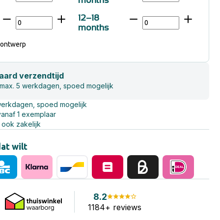
months
12–18
months
 ontwerp
aard verzendtijd
 max. 5 werkdagen, spoed mogelijk
werkdagen, spoed mogelijk
vanaf 1 exemplaar
 ook zakelijk
dat wilt
8.2
1184+ reviews