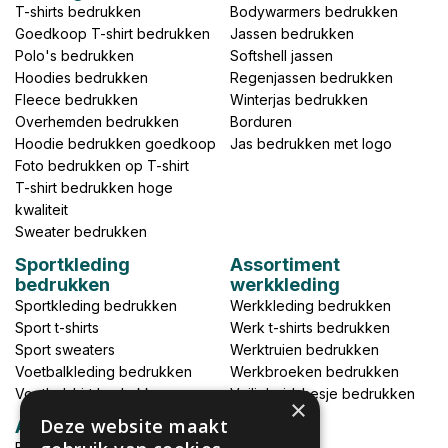
T-shirts bedrukken
Bodywarmers bedrukken
Goedkoop T-shirt bedrukken
Jassen bedrukken
Polo's bedrukken
Softshell jassen
Hoodies bedrukken
Regenjassen bedrukken
Fleece bedrukken
Winterjas bedrukken
Overhemden bedrukken
Borduren
Hoodie bedrukken goedkoop
Jas bedrukken met logo
Foto bedrukken op T-shirt
T-shirt bedrukken hoge
kwaliteit
Sweater bedrukken
Sportkleding
Assortiment
bedrukken
werkkleding
Sportkleding bedrukken
Werkkleding bedrukken
Sport t-shirts
Werk t-shirts bedrukken
Sport sweaters
Werktruien bedrukken
Voetbalkleding bedrukken
Werkbroeken bedrukken
Voetbalshirt bedrukken
Veiligheidshesje bedrukken
×
Deze website maakt
Accessoires
Babykleding bedrukken