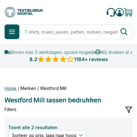
Binnen max. 5 werkdagen, spoed mogelijk
Wij drukken al va
8.2
1184+ reviews
Home
/
Merken
/
Westford Mill
Westford Mill tassen bedrukken
Filters
Gesorteerd
Toont alle 2 resultaten
op
prijs: