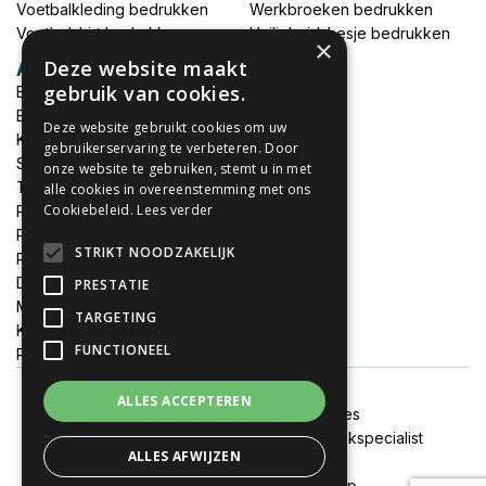
Voetbalkleding bedrukken
Werkbroeken bedrukken
Voetbalshirt bedrukken
Veiligheidshesje bedrukken
×
Deze website maakt
Accessoires
gebruik van cookies.
Babykleding bedrukken
Broek bedrukken
Deze website gebruikt cookies om uw
Kapmantels bedrukken
gebruikerservaring te verbeteren. Door
Schort bedrukken
onze website te gebruiken, stemt u in met
Tas bedrukken
alle cookies in overeenstemming met ons
Cookiebeleid.
Lees verder
Relatieschenken
Petten bedrukken
STRIKT NOODZAKELIJK
Petten borduren
DTF print per meter
PRESTATIE
MEGADEALS
TARGETING
Keukenschort bedrukken
FUNCTIONEEL
Promotiemateriaal bedrukken
ALLES ACCEPTEREN
Algemene voorwaarden
Cookies
Onze websites:
FixJeSticker
|
Spandoekspecialist
ALLES AFWIJZEN
Alle prijzen zijn inclusief btw
© 2020 - 2026 Textieldrukshop