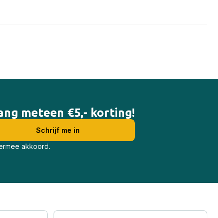
vang meteen €5,- korting!
iermee akkoord.