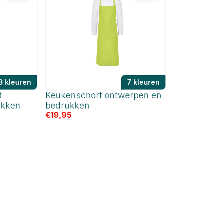
3 kleuren
7 kleuren
t
Keukenschort ontwerpen en
ukken
bedrukken
€
19,95