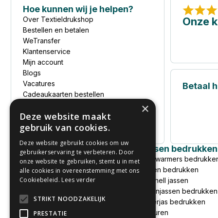
Hoe kunnen wij je helpen?
Over Textieldrukshop
Onze k
Bestellen en betalen
WeTransfer
Klantenservice
Mijn account
Blogs
Vacatures
Betaal ho
Cadeaukaarten bestellen
Cadeaukaart saldochecker
×
Deze website maakt
Privacyverklaring
gebruik van cookies.
Sitemap
Deze website gebruikt cookies om uw
Kleding bedrukken
Jassen bedrukken
gebruikerservaring te verbeteren. Door
T-shirts bedrukken
Bodywarmers bedrukke
onze website te gebruiken, stemt u in met
Goedkoop T-shirt bedrukken
Jassen bedrukken
alle cookies in overeenstemming met ons
Cookiebeleid.
Lees verder
Polo's bedrukken
Softshell jassen
Hoodies bedrukken
Regenjassen bedrukken
STRIKT NOODZAKELIJK
Fleece bedrukken
Winterjas bedrukken
Overhemden bedrukken
Borduren
PRESTATIE