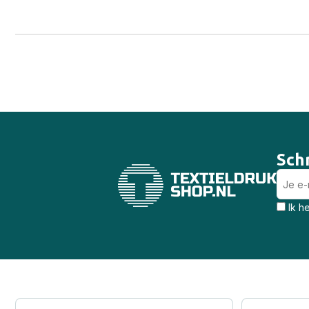
Schr
Ik h