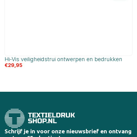
Hi-Vis veiligheidstrui ontwerpen en bedrukken
H
€
29,95
o
€
Schrijf je in voor onze nieuwsbrief en ontvang