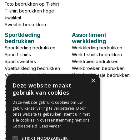
Foto bedrukken op T-shirt
T-shirt bedrukken hoge
kwaliteit
Sweater bedrukken
Sportkleding
Assortiment
bedrukken
werkkleding
Sportkleding bedrukken
Werkkleding bedrukken
Sport t-shirts
Werk t-shirts bedrukken
Sport sweaters
Werktruien bedrukken
Voetbalkleding bedrukken
Werkbroeken bedrukken
Voetbalshirt bedrukken
Veiligheidshesje bedrukken
×
Deze website maakt
Accessoires
gebruik van cookies.
Babykleding bedrukken
Broek bedrukken
Deze website gebruikt cookies om uw
Kapmantels bedrukken
gebruikerservaring te verbeteren. Door
Schort bedrukken
onze website te gebruiken, stemt u in met
Tas bedrukken
alle cookies in overeenstemming met ons
Cookiebeleid.
Lees verder
Relatieschenken
Petten bedrukken
STRIKT NOODZAKELIJK