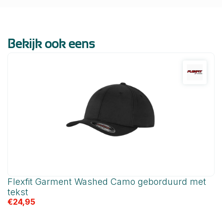
Bekijk ook eens
Flexfit Garment Washed Camo geborduurd met
F
€
tekst
€
24,95