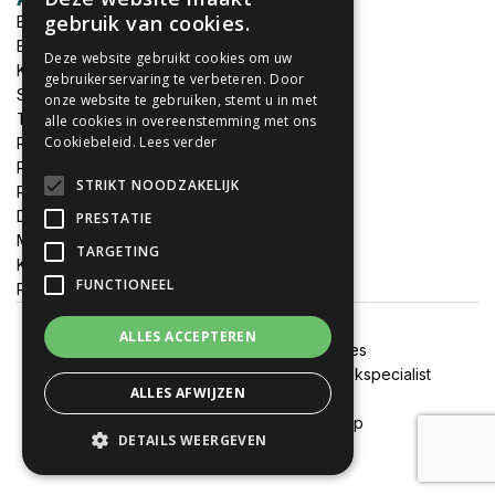
gebruik van cookies.
Babykleding bedrukken
Broek bedrukken
Deze website gebruikt cookies om uw
Kapmantels bedrukken
gebruikerservaring te verbeteren. Door
Schort bedrukken
onze website te gebruiken, stemt u in met
Tas bedrukken
alle cookies in overeenstemming met ons
Cookiebeleid.
Lees verder
Relatieschenken
Petten bedrukken
STRIKT NOODZAKELIJK
Petten borduren
DTF print per meter
PRESTATIE
MEGADEALS
TARGETING
Keukenschort bedrukken
FUNCTIONEEL
Promotiemateriaal bedrukken
ALLES ACCEPTEREN
Algemene voorwaarden
Cookies
Onze websites:
FixJeSticker
|
Spandoekspecialist
ALLES AFWIJZEN
Alle prijzen zijn inclusief btw
© 2020 - 2026 Textieldrukshop
DETAILS WEERGEVEN