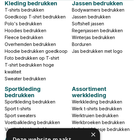
Kleding bedrukken
Jassen bedrukken
T-shirts bedrukken
Bodywarmers bedrukken
Goedkoop T-shirt bedrukken
Jassen bedrukken
Polo's bedrukken
Softshell jassen
Hoodies bedrukken
Regenjassen bedrukken
Fleece bedrukken
Winterjas bedrukken
Overhemden bedrukken
Borduren
Hoodie bedrukken goedkoop
Jas bedrukken met logo
Foto bedrukken op T-shirt
T-shirt bedrukken hoge
kwaliteit
Sweater bedrukken
Sportkleding
Assortiment
bedrukken
werkkleding
Sportkleding bedrukken
Werkkleding bedrukken
Sport t-shirts
Werk t-shirts bedrukken
Sport sweaters
Werktruien bedrukken
Voetbalkleding bedrukken
Werkbroeken bedrukken
Voetbalshirt bedrukken
Veiligheidshesje bedrukken
×
Deze website maakt
Accessoires