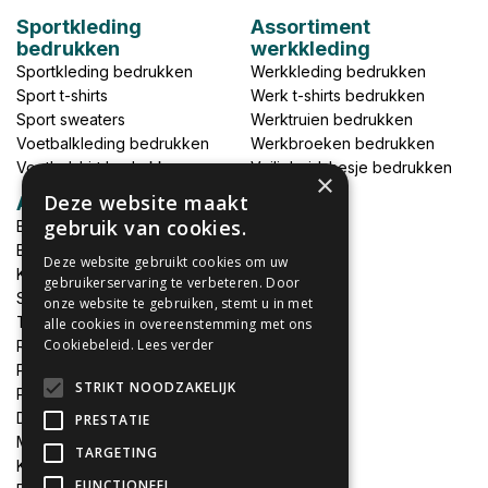
Sportkleding
Assortiment
bedrukken
werkkleding
Sportkleding bedrukken
Werkkleding bedrukken
Sport t-shirts
Werk t-shirts bedrukken
Sport sweaters
Werktruien bedrukken
Voetbalkleding bedrukken
Werkbroeken bedrukken
Voetbalshirt bedrukken
Veiligheidshesje bedrukken
×
Deze website maakt
Accessoires
gebruik van cookies.
Babykleding bedrukken
Broek bedrukken
Deze website gebruikt cookies om uw
Kapmantels bedrukken
gebruikerservaring te verbeteren. Door
Schort bedrukken
onze website te gebruiken, stemt u in met
Tas bedrukken
alle cookies in overeenstemming met ons
Cookiebeleid.
Lees verder
Relatieschenken
Petten bedrukken
STRIKT NOODZAKELIJK
Petten borduren
DTF print per meter
PRESTATIE
MEGADEALS
TARGETING
Keukenschort bedrukken
FUNCTIONEEL