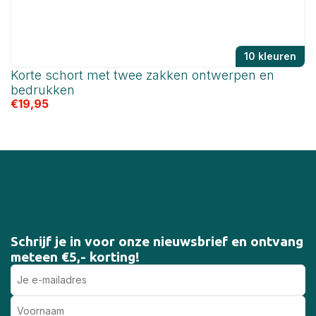
10 kleuren
Korte schort met twee zakken ontwerpen en
O
€
bedrukken
€
19,95
Schrijf je in voor onze nieuwsbrief en ontvang
meteen €5,- korting!