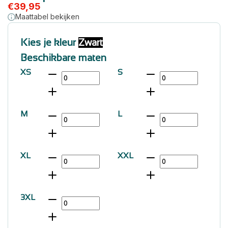
€
39,95
Maattabel bekijken
Kies je kleur
Zwart
Beschikbare maten
XS
S
M
L
XL
XXL
3XL