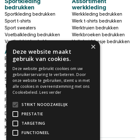
Sportkleding
Assortiment
bedrukken
werkkleding
Sportkleding bedrukken
Werkkleding bedrukken
Sport t-shirts
Werk t-shirts bedrukken
Sport sweaters
Werktruien bedrukken
Voetbalkleding bedrukken
Werkbroeken bedrukken
Voetbalshirt bedrukken
Veiligheidshesje bedrukken
×
Deze website maakt
Accessoires
gebruik van cookies.
Babykleding bedrukken
Broek bedrukken
Deze website gebruikt cookies om uw
Kapmantels bedrukken
gebruikerservaring te verbeteren. Door
Schort bedrukken
onze website te gebruiken, stemt u in met
Tas bedrukken
alle cookies in overeenstemming met ons
Cookiebeleid.
Lees verder
Relatieschenken
Petten bedrukken
STRIKT NOODZAKELIJK
Petten borduren
DTF print per meter
PRESTATIE
MEGADEALS
TARGETING
Keukenschort bedrukken
FUNCTIONEEL
Promotiemateriaal bedrukken