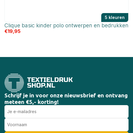
5 kleuren
Clique basic kinder polo ontwerpen en bedrukken
C
€
19,95
€
Schrijf je in voor onze nieuwsbrief en ontvang
meteen €5,- korting!