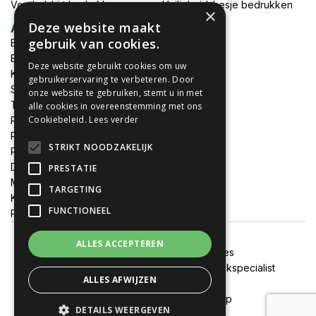
Voetbalshirt bedrukken
Veiligheidshesje bedrukken
×
Deze website maakt
Accessoires
gebruik van cookies.
Babykleding bedrukken
Broek bedrukken
Deze website gebruikt cookies om uw
Kapmantels bedrukken
gebruikerservaring te verbeteren. Door
Schort bedrukken
onze website te gebruiken, stemt u in met
Tas bedrukken
alle cookies in overeenstemming met ons
Cookiebeleid.
Lees verder
Relatieschenken
Petten bedrukken
STRIKT NOODZAKELIJK
Petten borduren
DTF print per meter
PRESTATIE
MEGADEALS
TARGETING
Keukenschort bedrukken
FUNCTIONEEL
Promotiemateriaal bedrukken
ALLES ACCEPTEREN
Algemene voorwaarden
Cookies
Onze websites:
FixJeSticker
|
Spandoekspecialist
ALLES AFWIJZEN
Alle prijzen zijn inclusief btw
© 2020 - 2026 Textieldrukshop
DETAILS WEERGEVEN