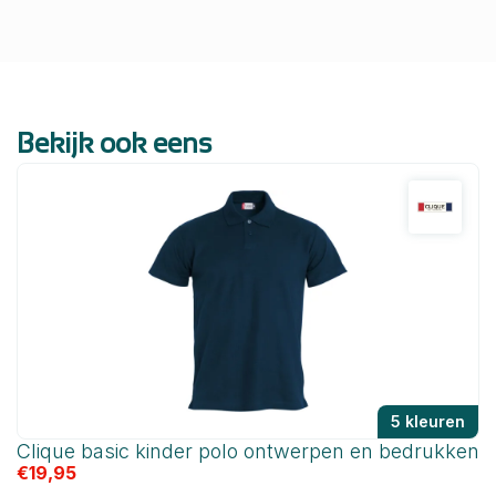
Bekijk ook eens
5 kleuren
Clique basic kinder polo ontwerpen en bedrukken
C
€
19,95
€