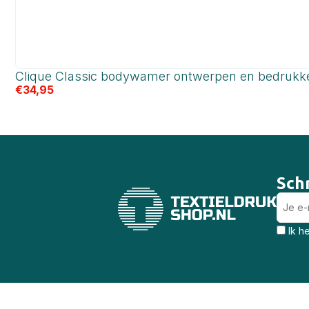
Clique Classic bodywamer ontwerpen en bedrukk
€
34,95
Schr
Ik h