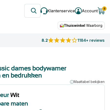
0
Klantenservice
Account
Thuiswinkel
Waarborg
8.2
1184+ reviews
assic dames bodywamer
 en bedrukken
Maattabel bekijken
leur
Wit
bare maten