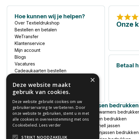
Hoe kunnen wij je helpen?
Over Textieldrukshop
Onze k
Bestellen en betalen
WeTransfer
Klantenservice
Mijn account
Blogs
Vacatures
Betaal ho
Cadeaukaarten bestellen
Cadeaukaart saldochecker
×
Deze website maakt
Privacyverklaring
gebruik van cookies.
Sitemap
Deze website gebruikt cookies om uw
Kleding bedrukken
Jassen bedrukken
gebruikerservaring te verbeteren. Door
T-shirts bedrukken
Bodywarmers bedrukke
onze website te gebruiken, stemt u in met
Goedkoop T-shirt bedrukken
Jassen bedrukken
alle cookies in overeenstemming met ons
Cookiebeleid.
Lees verder
Polo's bedrukken
Softshell jassen
Hoodies bedrukken
Regenjassen bedrukken
STRIKT NOODZAKELIJK