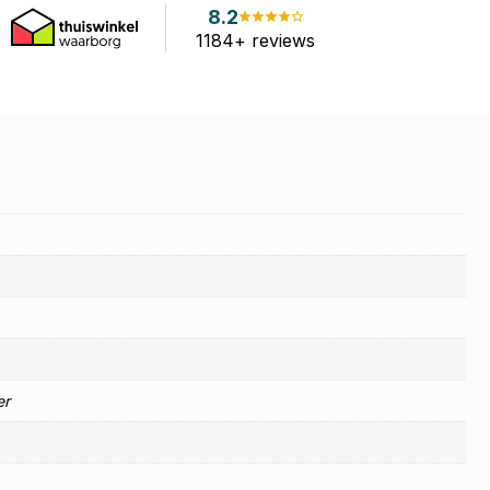
8.2
1184+ reviews
er