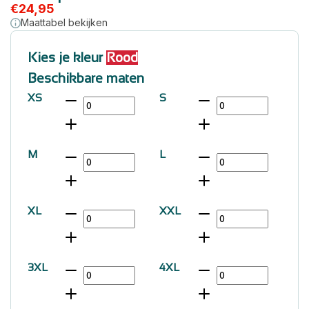
€
24,95
Maattabel bekijken
Kies je kleur
Rood
Beschikbare maten
XS
S
M
L
XL
XXL
3XL
4XL