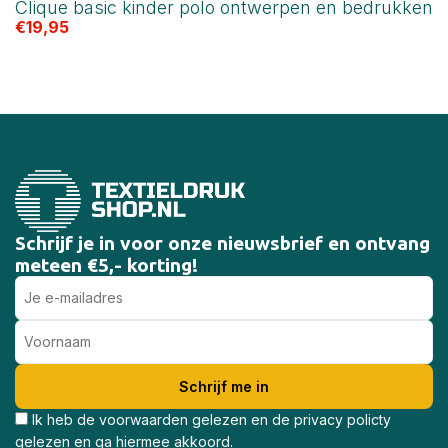
Clique basic kinder polo ontwerpen en bedrukken
C
€
19,95
€
Schrijf je in voor onze nieuwsbrief en ontvang
meteen €5,- korting!
Ik heb de voorwaarden gelezen en de privacy policty
gelezen en ga hiermee akkoord.