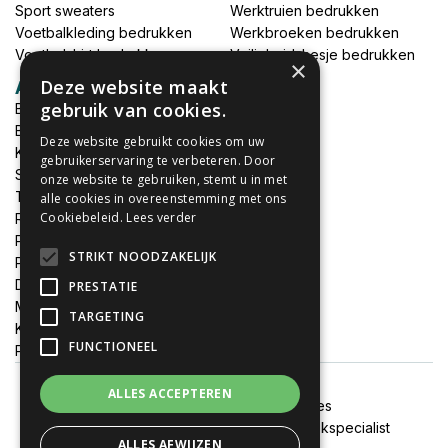
Sport sweaters
Werktruien bedrukken
Voetbalkleding bedrukken
Werkbroeken bedrukken
Voetbalshirt bedrukken
Veiligheidshesje bedrukken
×
Deze website maakt
Accessoires
gebruik van cookies.
Babykleding bedrukken
Broek bedrukken
Deze website gebruikt cookies om uw
Kapmantels bedrukken
gebruikerservaring te verbeteren. Door
Schort bedrukken
onze website te gebruiken, stemt u in met
Tas bedrukken
alle cookies in overeenstemming met ons
Cookiebeleid.
Lees verder
Relatieschenken
Petten bedrukken
STRIKT NOODZAKELIJK
Petten borduren
DTF print per meter
PRESTATIE
MEGADEALS
TARGETING
Keukenschort bedrukken
FUNCTIONEEL
Promotiemateriaal bedrukken
ALLES ACCEPTEREN
Algemene voorwaarden
Cookies
Onze websites:
FixJeSticker
|
Spandoekspecialist
ALLES AFWIJZEN