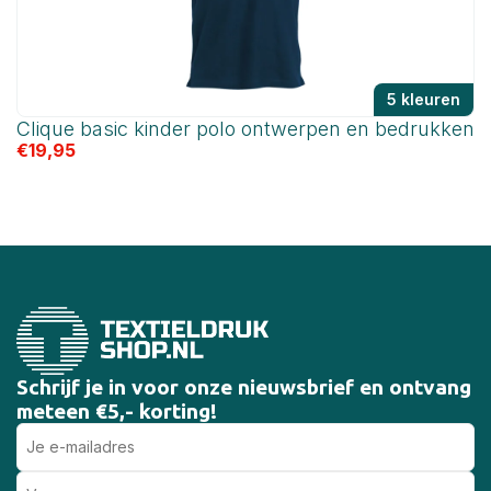
5 kleuren
Clique basic kinder polo ontwerpen en bedrukken
C
€
19,95
€
Schrijf je in voor onze nieuwsbrief en ontvang
meteen €5,- korting!