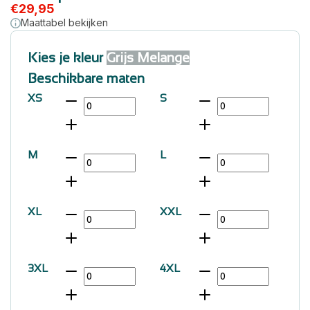
€
29,95
Maattabel bekijken
Kies je kleur
Grijs Melange
Beschikbare maten
XS
S
M
L
XL
XXL
3XL
4XL