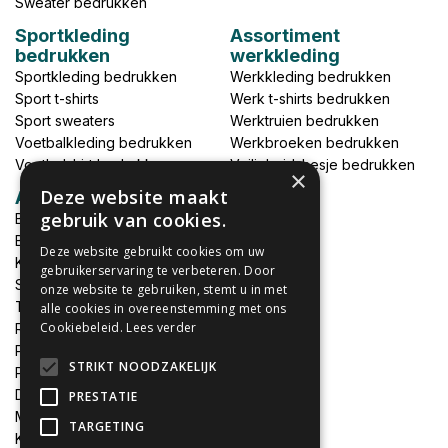
Sweater bedrukken
Sportkleding
Assortiment
bedrukken
werkkleding
Sportkleding bedrukken
Werkkleding bedrukken
Sport t-shirts
Werk t-shirts bedrukken
Sport sweaters
Werktruien bedrukken
Voetbalkleding bedrukken
Werkbroeken bedrukken
Voetbalshirt bedrukken
Veiligheidshesje bedrukken
×
Deze website maakt
Accessoires
gebruik van cookies.
Babykleding bedrukken
Broek bedrukken
Deze website gebruikt cookies om uw
Kapmantels bedrukken
gebruikerservaring te verbeteren. Door
Schort bedrukken
onze website te gebruiken, stemt u in met
Tas bedrukken
alle cookies in overeenstemming met ons
Cookiebeleid.
Lees verder
Relatieschenken
Petten bedrukken
STRIKT NOODZAKELIJK
Petten borduren
DTF print per meter
PRESTATIE
MEGADEALS
TARGETING
Keukenschort bedrukken