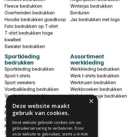
Fleece bedrukken
Winterjas bedrukken
Overhemden bedrukken
Borduren
Hoodie bedrukken goedkoop
Jas bedrukken met logo
Foto bedrukken op T-shirt
T-shirt bedrukken hoge
kwaliteit
Sweater bedrukken
Sportkleding
Assortiment
bedrukken
werkkleding
Sportkleding bedrukken
Werkkleding bedrukken
Sport t-shirts
Werk t-shirts bedrukken
Sport sweaters
Werktruien bedrukken
Voetbalkleding bedrukken
Werkbroeken bedrukken
Voetbalshirt bedrukken
Veiligheidshesje bedrukken
×
Deze website maakt
Accessoires
gebruik van cookies.
Babykleding bedrukken
Broek bedrukken
Deze website gebruikt cookies om uw
Kapmantels bedrukken
gebruikerservaring te verbeteren. Door
Schort bedrukken
onze website te gebruiken, stemt u in met