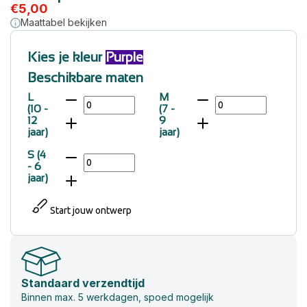
€
5,00
Maattabel bekijken
Kies je kleur
Purple
Beschikbare maten
L
M
(10 -
(7 -
12
9
jaar)
jaar)
S (4
- 6
jaar)
Start jouw ontwerp
Standaard verzendtijd
Binnen max. 5 werkdagen, spoed mogelijk