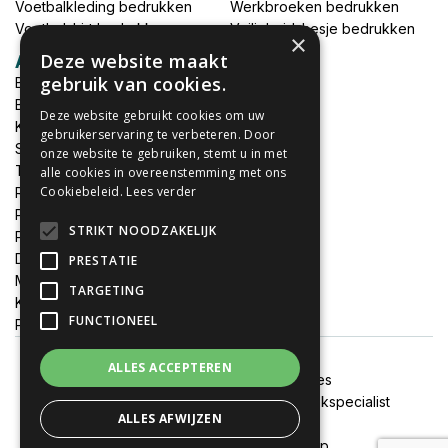
Voetbalkleding bedrukken
Werkbroeken bedrukken
Voetbalshirt bedrukken
Veiligheidshesje bedrukken
×
Deze website maakt
Accessoires
gebruik van cookies.
Babykleding bedrukken
Broek bedrukken
Deze website gebruikt cookies om uw
Kapmantels bedrukken
gebruikerservaring te verbeteren. Door
Schort bedrukken
onze website te gebruiken, stemt u in met
Tas bedrukken
alle cookies in overeenstemming met ons
Cookiebeleid.
Lees verder
Relatieschenken
Petten bedrukken
STRIKT NOODZAKELIJK
Petten borduren
DTF print per meter
PRESTATIE
MEGADEALS
TARGETING
Keukenschort bedrukken
FUNCTIONEEL
Promotiemateriaal bedrukken
ALLES ACCEPTEREN
Algemene voorwaarden
Cookies
Onze websites:
FixJeSticker
|
Spandoekspecialist
ALLES AFWIJZEN
Alle prijzen zijn inclusief btw
© 2020 - 2026 Textieldrukshop