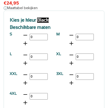
€
24,95
Maattabel bekijken
Kies je kleur
Black
Beschikbare maten
S
M
L
XL
XXL
3XL
4XL