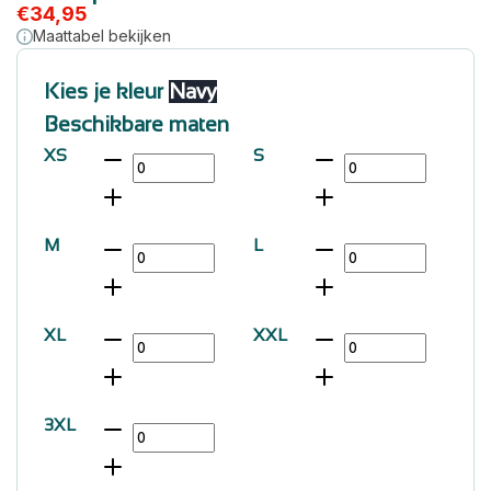
€
34,95
Maattabel bekijken
Kies je kleur
Navy
Beschikbare maten
XS
S
M
L
XL
XXL
3XL