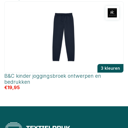
3 kleuren
B&C kinder joggingsbroek ontwerpen en
B
€
bedrukken
€
19,95