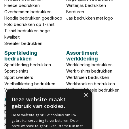
Fleece bedrukken
Winterjas bedrukken
Overhemden bedrukken
Borduren
Hoodie bedrukken goedkoop
Jas bedrukken met logo
Foto bedrukken op T-shirt
T-shirt bedrukken hoge
kwaliteit
Sweater bedrukken
Sportkleding
Assortiment
bedrukken
werkkleding
Sportkleding bedrukken
Werkkleding bedrukken
Sport t-shirts
Werk t-shirts bedrukken
Sport sweaters
Werktruien bedrukken
Voetbalkleding bedrukken
Werkbroeken bedrukken
Voetbalshirt bedrukken
Veiligheidshesje bedrukken
×
Deze website maakt
Accessoires
gebruik van cookies.
Babykleding bedrukken
Broek bedrukken
Deze website gebruikt cookies om uw
Kapmantels bedrukken
gebruikerservaring te verbeteren. Door
Schort bedrukken
onze website te gebruiken, stemt u in met