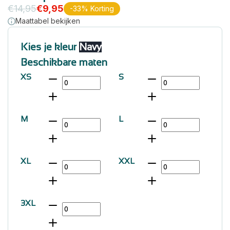
€
14,95
€
9,95
-33% Korting
Maattabel bekijken
Kies je kleur
Navy
Beschikbare maten
XS
S
M
L
XL
XXL
3XL