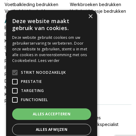
Voetbalkleding bedrukken
Werkbroeken bedrukken
Voetbalshirt bedrukken
Veiligheidshesje bedrukken
×
Deze website maakt
Accessoires
gebruik van cookies.
Babykleding bedrukken
Broek bedrukken
Deze website gebruikt cookies om uw
Kapmantels bedrukken
gebruikerservaring te verbeteren. Door
Schort bedrukken
onze website te gebruiken, stemt u in met
Tas bedrukken
alle cookies in overeenstemming met ons
Cookiebeleid.
Lees verder
Relatieschenken
Petten bedrukken
STRIKT NOODZAKELIJK
Petten borduren
DTF print per meter
PRESTATIE
MEGADEALS
TARGETING
Keukenschort bedrukken
FUNCTIONEEL
Promotiemateriaal bedrukken
ALLES ACCEPTEREN
Algemene voorwaarden
Cookies
Onze websites:
FixJeSticker
|
Spandoekspecialist
ALLES AFWIJZEN
Alle prijzen zijn inclusief btw