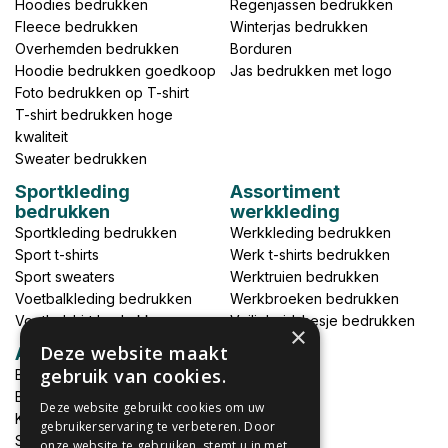
Hoodies bedrukken
Regenjassen bedrukken
Fleece bedrukken
Winterjas bedrukken
Overhemden bedrukken
Borduren
Hoodie bedrukken goedkoop
Jas bedrukken met logo
Foto bedrukken op T-shirt
T-shirt bedrukken hoge
kwaliteit
Sweater bedrukken
Sportkleding
Assortiment
bedrukken
werkkleding
Sportkleding bedrukken
Werkkleding bedrukken
Sport t-shirts
Werk t-shirts bedrukken
Sport sweaters
Werktruien bedrukken
Voetbalkleding bedrukken
Werkbroeken bedrukken
Voetbalshirt bedrukken
Veiligheidshesje bedrukken
×
Deze website maakt
Accessoires
gebruik van cookies.
Babykleding bedrukken
Broek bedrukken
Deze website gebruikt cookies om uw
Kapmantels bedrukken
gebruikerservaring te verbeteren. Door
Schort bedrukken
onze website te gebruiken, stemt u in met