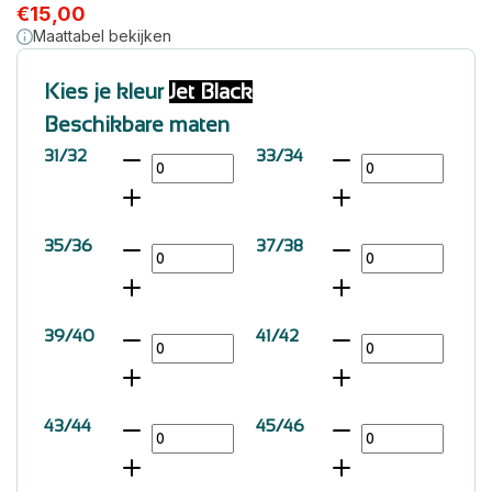
€
15,00
Maattabel bekijken
Kies je kleur
Jet Black
Beschikbare maten
31/32
33/34
35/36
37/38
39/40
41/42
43/44
45/46